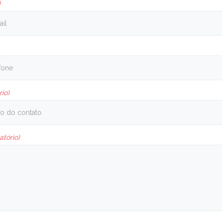
)
rio)
atório)