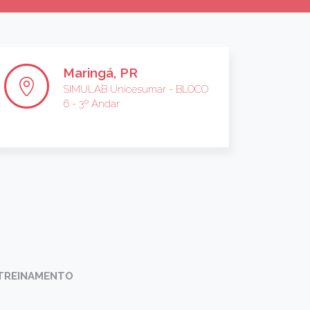
Maringá, PR
SIMULAB Unicesumar - BLOCO
6 - 3º Andar
 TREINAMENTO