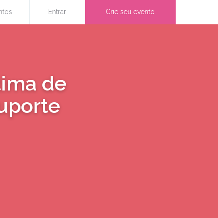
ntos
Entrar
Crie seu evento
tima de
Suporte