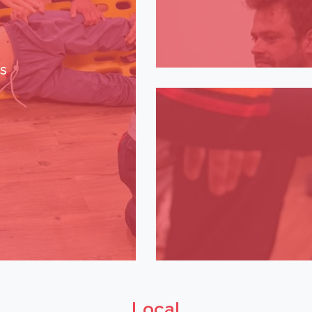
os
Local