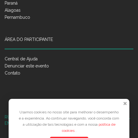
Paraná
Alagoas
Pernambuco
ÁREA DO PARTICIPANTE
Central de Ajuda
Denunciar este evento
Contato
Usamos cookies no nosso site para melhorar o desempenho
RUA JOSÉ PONTES DE MAGALHÃES, 70
JATIÚCA, MACEIÓ - AL
e a experiência. Ao continuar navegando, você concorda com
EMPRESARIAL JTR, ED. ÍTALIA, SALA 702
a utilização de tais tecnologias e com a nossa
política de
cookies
.