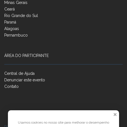
Minas Gerais
Ceará
Rio Grande do Sul
Paraná
Alagoas
Pernambuco
ÁREA DO PARTICIPANTE
Central de Ajuda
Denunciar este evento
Contato
Usamos cookies no nosso site para melhorar o desempenho
RUA JOSÉ PONTES DE MAGALHÃES, 70
JATIÚCA, MACEIÓ - AL