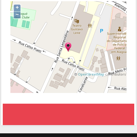
+
−
©
OpenStreetMap
contributors