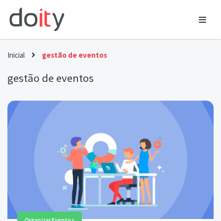
Ir
para
o
Inicial
gestão de eventos
conteúdo
gestão de eventos
Organizar Eventos