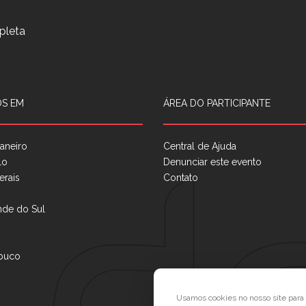
pleta
S EM
ÁREA DO PARTICIPANTE
aneiro
Central de Ajuda
lo
Denunciar este evento
erais
Contato
nde do Sul
buco
Usamos cookies no nosso site par