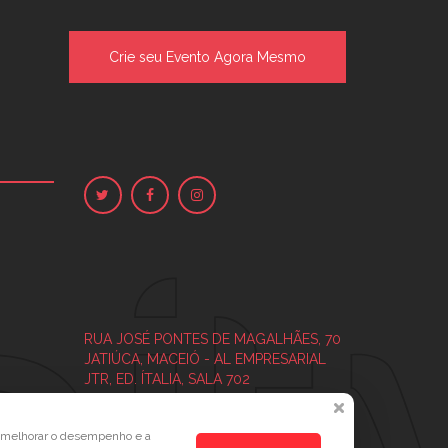
Crie seu Evento Agora Mesmo
RUA JOSÉ PONTES DE MAGALHÃES, 70
JATIÚCA, MACEIÓ - AL
EMPRESARIAL
JTR, ED. ÍTALIA, SALA 702
a melhorar o desempenho e a