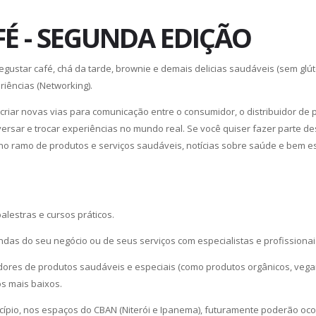
É - SEGUNDA EDIÇÃO
gustar café, chá da tarde, brownie e demais delicias saudáveis (sem gl
riências (Networking).
é criar novas vias para comunicação entre o consumidor, o distribuidor d
ersar e trocar experiências no mundo real. Se você quiser fazer parte 
no ramo de produtos e serviços saudáveis, notícias sobre saúde e bem est
palestras e cursos práticos.
ndas do seu negócio ou de seus serviços com especialistas e profissiona
ores de produtos saudáveis e especiais (como produtos orgânicos, vegan
s mais baixos.
cípio, nos espaços do CBAN (Niterói e Ipanema), futuramente poderão ocor