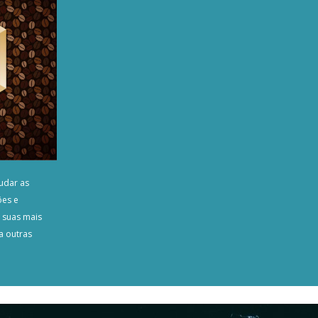
udar as
ões e
s suas mais
a outras