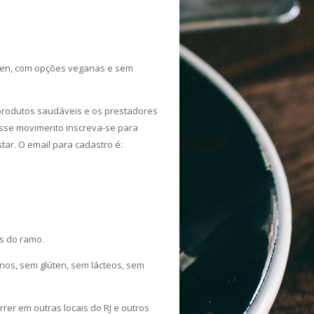
úten, com opções veganas e sem
e produtos saudáveis e os prestadores
desse movimento inscreva-se para
ar. O email para cadastro é:
is do ramo.
os, sem glúten, sem lácteos, sem
rer em outras locais do RJ e outros