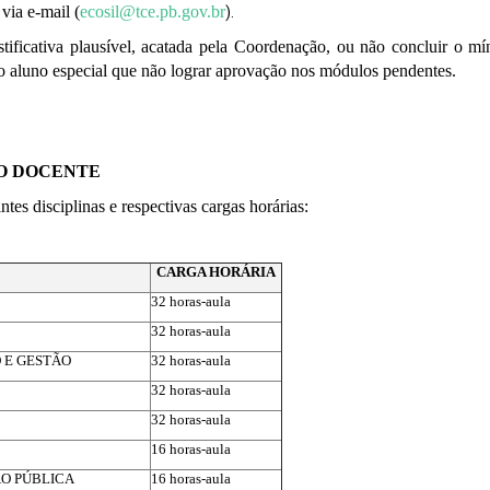
via e-mail (
ecosil@tce.pb.gov.br
).
ificativa plausível, acatada pela Coordenação, ou não concluir o mín
o aluno especial que não lograr aprovação nos módulos pendentes.
PO DOCENTE
ntes disciplinas e respectivas cargas horárias:
CARGA HORÁRIA
32 horas-aula
32 horas-aula
 E GESTÃO
32 horas-aula
32 horas-aula
32 horas-aula
16 horas-aula
O PÚBLICA
16 horas-aula