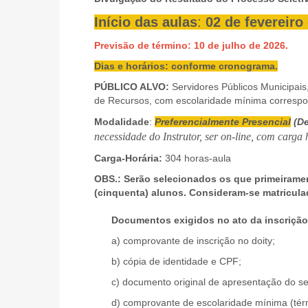
Início das aulas
:
02 de fevereiro
Previsão de término: 10 de julho de 2026.
Dias e horários: conforme cronograma.
PÚBLICO ALVO:
Servidores Públicos Municipai
de Recursos, com escolaridade mínima correspo
Modalidade
:
Preferencialmente Presencial
(De
necessidade do Instrutor, ser on-line, com carga 
Carga-Horária:
304 horas-aula
OBS.: Serão selecionados os que primeirame
(cinquenta) alunos. Consideram-se matricula
Documentos exigidos no ato da inscrição
a) comprovante de inscrição no doity;
b) cópia de identidade e CPF;
c) documento original de apresentação do ser
d) comprovante de escolaridade mínima (tér