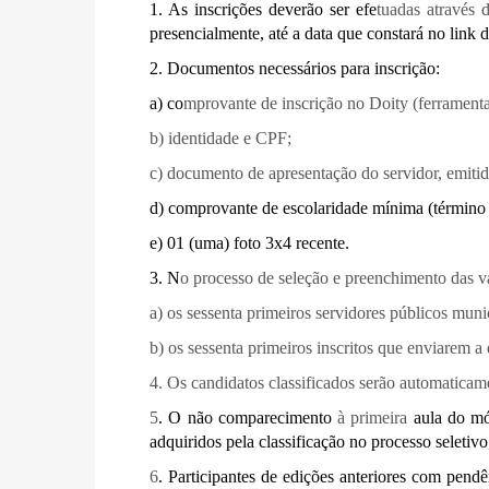
1. As inscrições deverão ser efe
tuadas através 
presencialmente, até a data que constará no link 
2. Documentos necessários para inscrição:
a) co
mprovante de inscrição no Doity (ferramenta
b) identidade e CPF;
c) documento de apresentação do servidor, emitid
d) comprovante de escolaridade mínima (término
e) 01 (uma) foto 3x4 recente.
3. N
o processo de seleção e preenchimento das va
a) os sessenta primeiros servidores públicos muni
b) os sessenta primeiros inscritos que enviarem 
4. Os candidatos classificados serão automatica
5
. O não comparecimento
à primeira
aula do mód
adquiridos pela classificação no processo seleti
6
. Participantes de edições anteriores com pendê