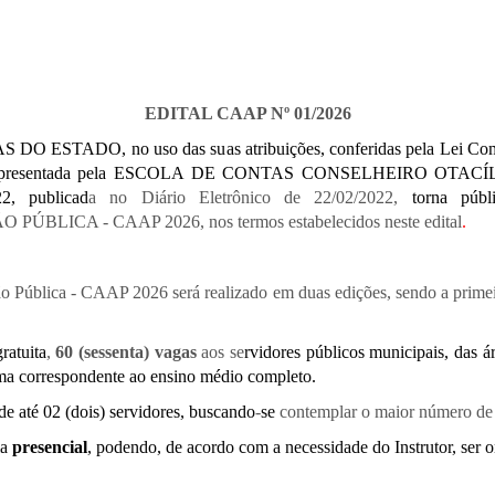
EDITAL CAAP Nº 01/2026
TADO, no uso das suas atribuições, conferidas pela Lei Comp
nto apresentada pela ESCOLA DE CONTAS CONSELHEIRO OTACÍ
22, publicad
a no Diário Eletrônico de 22/02/2022,
torna púb
CA - CAAP 2026, nos termos estabelecidos neste edital
.
Pública - CAAP 2026 será realizado em duas edições, sendo a primeira
ratuita
,
60 (sessenta) vagas
aos se
rvidores públicos municipais, das 
ma correspondente ao ensino médio completo.
de até 02 (dois) servidores, buscando
-
se
contemplar o maior número de 
ia
presencial
, podendo, de acordo com a necessidade do Instrutor, ser on