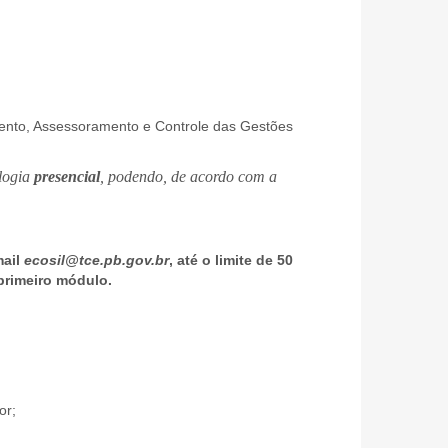
mento, Assessoramento e Controle das Gestões
ologia
presencial
, podendo, de acordo com a
mail
ecosil@tce.pb.gov.br
, até o limite de 50
primeiro módulo.
or;