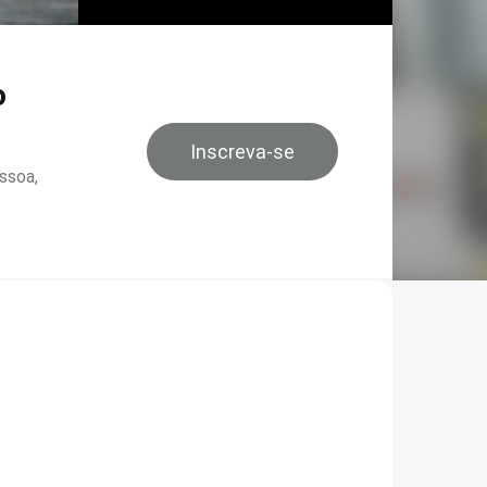
o
Inscreva-se
ssoa,