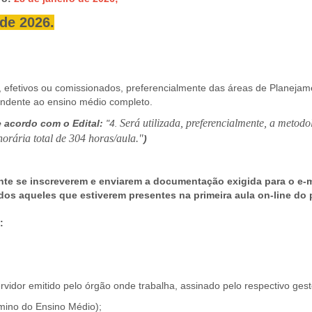
 de 2026.
s, efetivos ou comissionados, preferencialmente das áreas de Planeja
ndente ao ensino médio completo.
Será utilizada, preferencialmente, a metod
 acordo com o Edital:
"4
.
horária total de 304 horas/aula."
)
nte se inscreverem e enviarem a documentação exigida para o e-
dos aqueles que estiverem presentes na primeira aula on-line do 
:
vidor emitido pelo órgão onde trabalha, assinado pelo respectivo gest
mino do Ensino Médio);