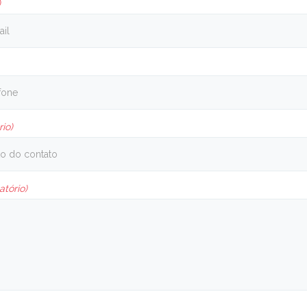
)
rio)
atório)