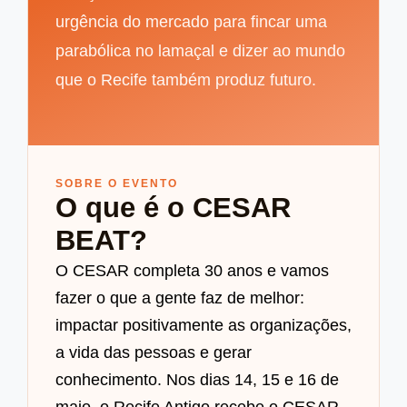
urgência do mercado para fincar uma
parabólica no lamaçal e dizer ao mundo
que o Recife também produz futuro.
SOBRE O EVENTO
O que é o CESAR
BEAT?
O CESAR completa 30 anos e vamos
fazer o que a gente faz de melhor:
impactar positivamente as organizações,
a vida das pessoas e gerar
conhecimento. Nos dias 14, 15 e 16 de