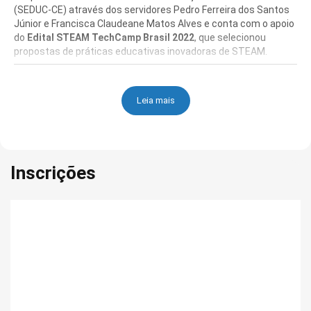
(SEDUC-CE) através dos servidores Pedro Ferreira dos Santos
Júnior e Francisca Claudeane Matos Alves e conta com o apoio
do
Edital STEAM TechCamp Brasil 2022
, que selecionou
propostas de práticas educativas inovadoras de STEAM.
A iniciativa ocorrerá no formato híbrido, com palestras
transmitidas pelo YouTube (fase virtual -
https://www.youtube.com/c/ifcejuazeirodonorte) nos dias
23 e
Leia mais
24 de novembro de 2022
e as oficinas "Hands-on" (fase
presencial) ocorrerão aos sábados, nos dias
26 de novembro e
3 de dezembro de 2022
, realizadas no IFCE,
campus
Juazeiro do
Norte.
Inscrições
Os interessados em participar das atividades poderão se
inscrever, independentemente, em cada uma das atividades do
TechCamp Ceará, cabendo aos interessados a escolha de
cada uma das atividades, virtual e/ou presencial. Os inscritos
receberão certificação para cada uma das atividades inscritas,
mediante assinatura de frequência.
No entanto, as oficinas
"
Hands-on
" (fase presencial) terão vagas limitadas!
Período de inscrição nas atividades:
25/10 à 22/11/2022
.
- Número de vagas e local das atividades: