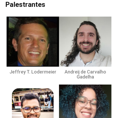
Palestrantes
Venha conhecer um pouco do universo STEAM através do
TechCamp Ceará 2022
!
Jeffrey T. Lodermeier
Andreij de Carvalho
Gadelha