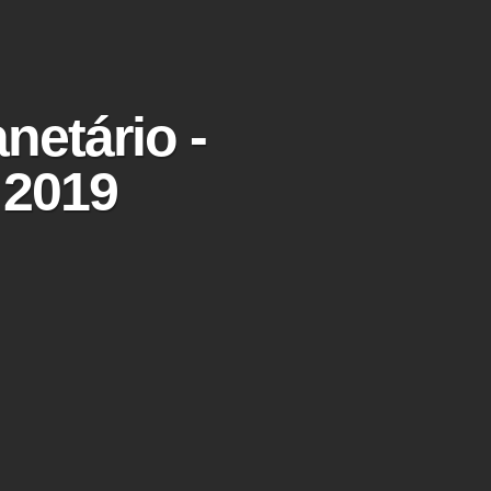
etário -
 2019