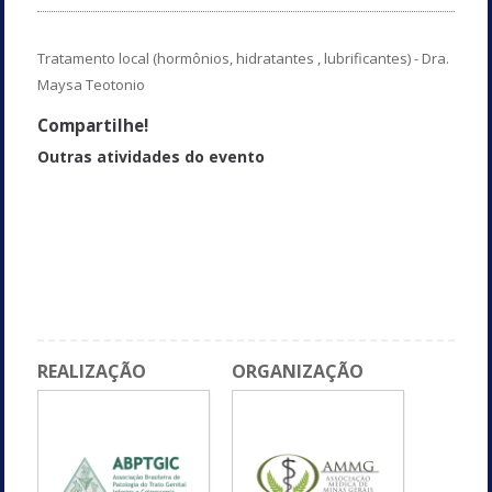
Tratamento local (hormônios, hidratantes , lubrificantes) - Dra.
Maysa Teotonio
Compartilhe!
Outras atividades do evento
Sífilis - Dra. Denise Gasparetti Drumond
Debate
Laser - Dra. Ana Lúcia Valadares
Vaginose bacteriana recorrente - Dra. Camila Marinho Couto de A.
Braga
REALIZAÇÃO
ORGANIZAÇÃO