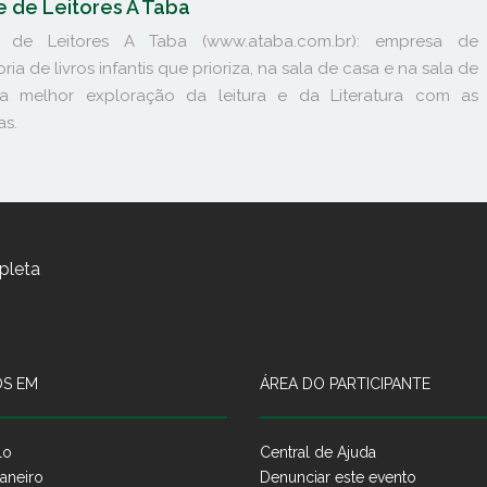
e de Leitores A Taba
 de Leitores A Taba (www.ataba.com.br): empresa de
ria de livros infantis que prioriza, na sala de casa e na sala de
 a melhor exploração da leitura e da Literatura com as
as.
pleta
S EM
ÁREA DO PARTICIPANTE
lo
Central de Ajuda
aneiro
Denunciar este evento