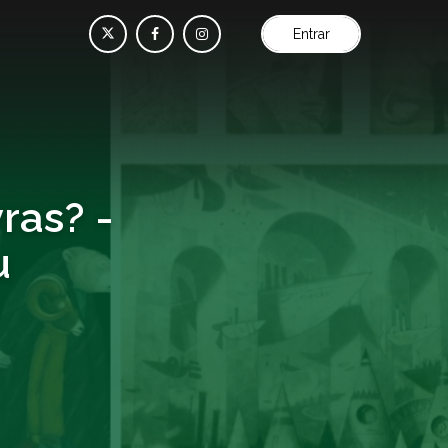
Entrar
ras? -
u