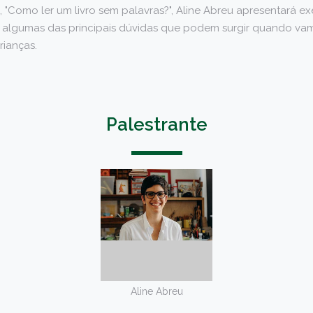
 "Como ler um livro sem palavras?", Aline Abreu apresentará ex
algumas das principais dúvidas que podem surgir quando vamo
rianças.
Palestrante
Aline Abreu