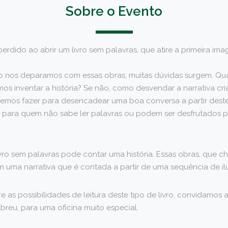
Sobre o Evento
rdido ao abrir um livro sem palavras, que atire a primeira ima
o nos deparamos com essas obras, muitas dúvidas surgem. Q
mos inventar a história? Se não, como desvendar a narrativa cr
mos fazer para desencadear uma boa conversa a partir destes
s para quem não sabe ler palavras ou podem ser desfrutados po
ro sem palavras pode contar uma história. Essas obras, que c
 uma narrativa que é contada a partir de uma sequência de il
e as possibilidades de leitura deste tipo de livro, convidamos 
Abreu, para uma oficina muito especial.