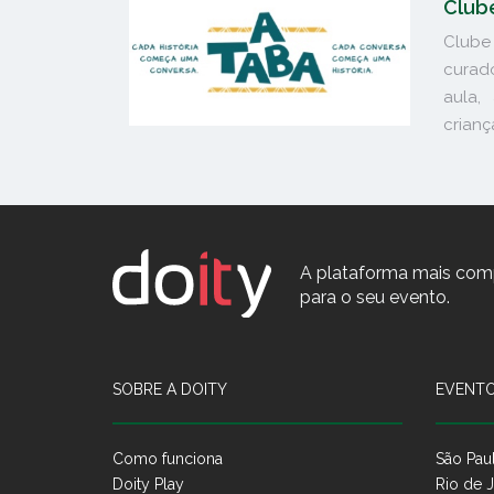
Club
Clube
curado
aula,
crianç
A plataforma mais com
para o seu evento.
SOBRE A DOITY
EVENTO
Como funciona
São Pau
Doity Play
Rio de J