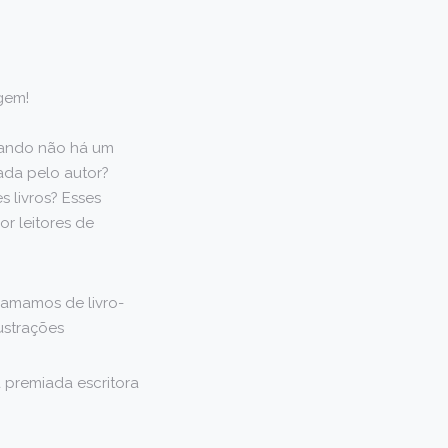
gem!
uando não há um
iada pelo autor?
 livros? Esses
r leitores de
hamamos de livro-
ustrações
a premiada escritora