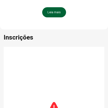
pertencimento e transforma um preparo tradicional em um
ritual de conexão — com a terra, com o tempo e com quem
está ao lado.
Leia mais
Inscrições