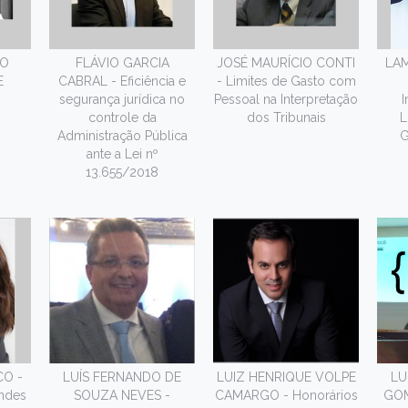
TO
FLÁVIO GARCIA
JOSÉ MAURÍCIO CONTI
LAM
E
CABRAL - Eficiência e
- Limites de Gasto com
segurança jurídica no
Pessoal na Interpretação
I
controle da
dos Tribunais
L
Administração Pública
G
ante a Lei nº
13.655/2018
CO -
LUÍS FERNANDO DE
LUIZ HENRIQUE VOLPE
LU
ndes
SOUZA NEVES -
CAMARGO - Honorários
GOM