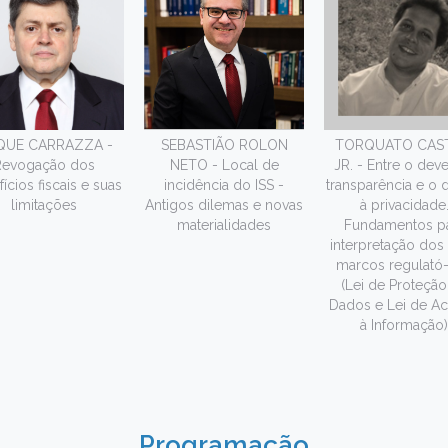
QUE CARRAZZA -
SEBASTIÃO ROLON
TORQUATO CAS
Revogação dos
NETO - Local de
JR. - Entre o dev
ícios fiscais e suas
incidência do ISS -
transparência e o d
limitações
Antigos dilemas e novas
à privacidade
materialidades
Fundamentos p
interpretação dos
marcos regulató-
(Lei de Proteção
Dados e Lei de A
à Informação)
Programação