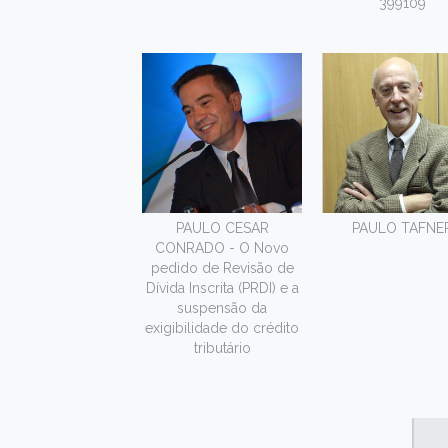
399109
PAULO CESAR
PAULO TAFNE
CONRADO - O Novo
pedido de Revisão de
Dívida Inscrita (PRDI) e a
suspensão da
exigibilidade do crédito
tributário