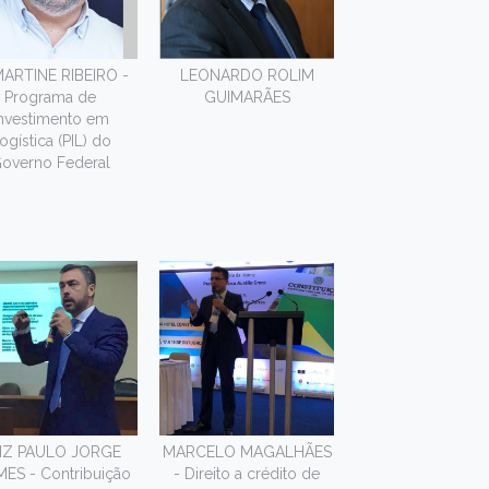
ARTINE RIBEIRO -
LEONARDO ROLIM
Programa de
GUIMARÃES
nvestimento em
ogística (PIL) do
overno Federal
IZ PAULO JORGE
MARCELO MAGALHÃES
ES - Contribuição
- Direito a crédito de