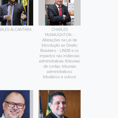
RLES ALCANTARA
CHARLES
McNAUGHTON -
Alterações na Lei de
Introdução ao Direito
Brasileiro - LINDB e os
impactos nas instâncias
administrativas (tribunais
de contas, tribunais
administrativos
tributários e outros)