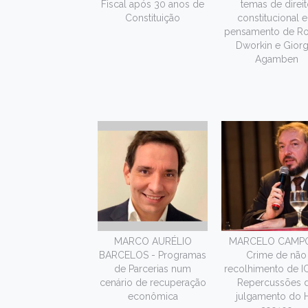
Fiscal após 30 anos de
temas de direit
Constituição
constitucional e
pensamento de Ro
Dworkin e Giorg
Agamben
MARCO AURÉLIO
MARCELO CAMPO
BARCELOS - Programas
Crime de não
de Parcerias num
recolhimento de 
cenário de recuperação
Repercussões 
econômica
julgamento do 