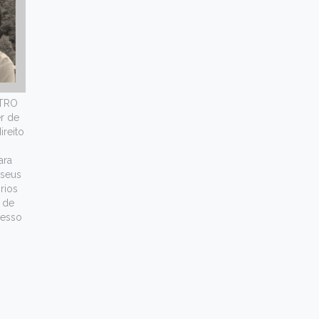
TRO
er de
ireito
.
ara
 seus
rios
 de
cesso