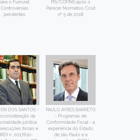
para o Funrural:
PIS/COFINS após o
Controvérsias
Parecer Normativo Cosit
pendentes
nº 5 de 2018
TON DOS SANTOS -
PAULO AYRES BARRETO
sconsideração da
- Programas de
sonalidade jurídica
Conformidade Fiscal - a
xecuções fiscais e
experiência do Estado
 IRDI n. 0017610-
de são Paulo e a