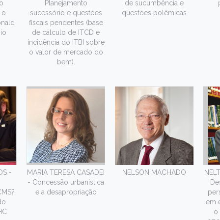
o
Planejamento
de sucumbência e
 o
sucessório e questões
questões polêmicas
nald
fiscais pendentes (base
io
de cálculo de ITCD e
incidência do ITBI sobre
o valor de mercado do
bem).
S -
MARIA TERESA CASADEI
NELSON MACHADO
NEL
- Concessão urbanística
De
ICMS?
e a desapropriação
per
do
em e
HC
o