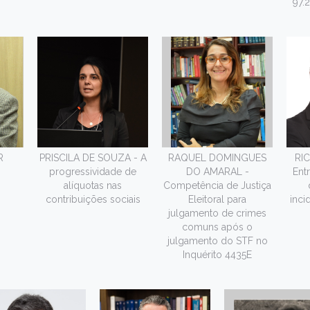
97.
R
PRISCILA DE SOUZA - A
RAQUEL DOMINGUES
RI
progressividade de
DO AMARAL -
Entr
alíquotas nas
Competência de Justiça
contribuições sociais
Eleitoral para
inci
julgamento de crimes
comuns após o
julgamento do STF no
Inquérito 4435E