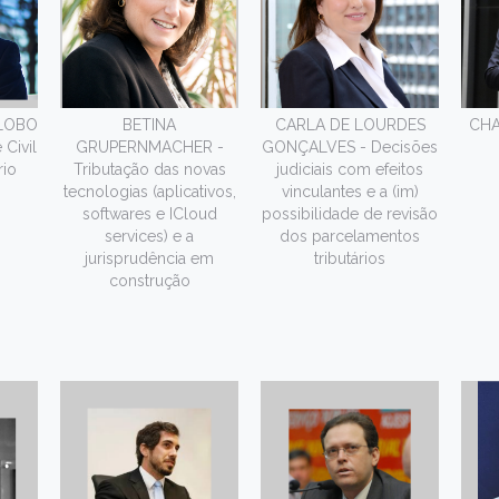
LOBO
BETINA
CARLA DE LOURDES
CHA
Civil
GRUPERNMACHER -
GONÇALVES - Decisões
rio
Tributação das novas
judiciais com efeitos
tecnologias (aplicativos,
vinculantes e a (im)
softwares e ICloud
possibilidade de revisão
services) e a
dos parcelamentos
jurisprudência em
tributários
construção