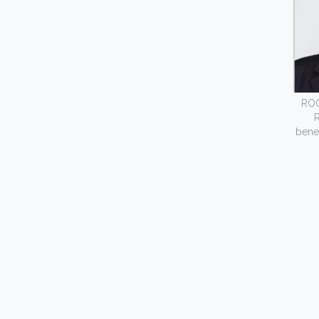
RO
benef