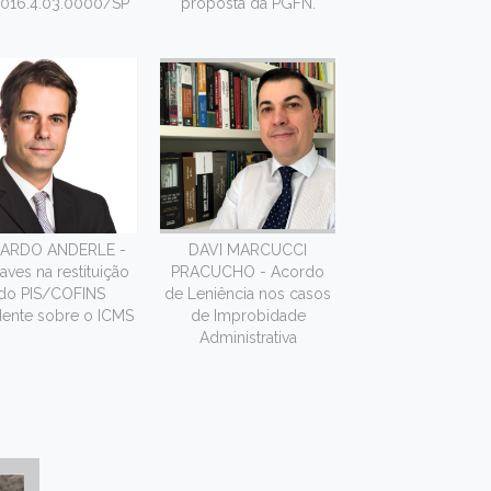
2016.4.03.0000/SP
proposta da PGFN.
CARDO ANDERLE -
DAVI MARCUCCI
aves na restituição
PRACUCHO - Acordo
do PIS/COFINS
de Leniência nos casos
dente sobre o ICMS
de Improbidade
Administrativa