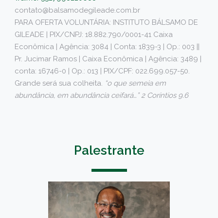
contato@balsamodegileade.com.br
PARA OFERTA VOLUNTÁRIA: INSTITUTO BÁLSAMO DE
GILEADE | PIX/CNPJ: 18.882.790/0001-41 Caixa
Econômica | Agência: 3084 | Conta: 1839-3 | Op.: 003 ||
Pr. Jucimar Ramos | Caixa Econômica | Agência: 3489 |
conta: 16746-0 | Op.: 013 | PIX/CPF: 022.699.057-50.
Grande será sua colheita.
“o que semeia em
abundância, em abundância ceifará…” 2 Coríntios 9.6
Palestrante