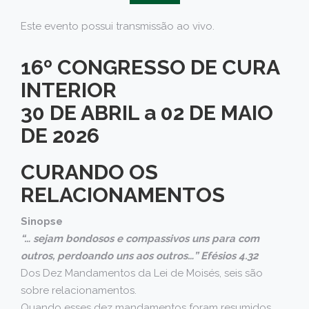
Este evento possui transmissão ao vivo.
16º CONGRESSO DE CURA
INTERIOR
30 DE ABRIL a 02 DE MAIO
DE 2026
CURANDO OS
RELACIONAMENTOS
Sinopse
“… sejam bondosos e compassivos uns para com
outros, perdoando uns aos outros…” Efésios 4.32
Dos Dez Mandamentos da Lei de Moisés, seis são
sobre relacionamentos.
Quando esses dez mandamentos foram resumidos