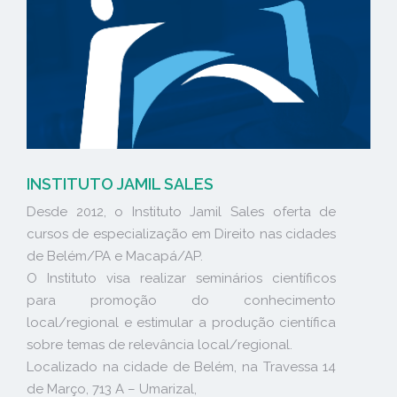
INSTITUTO JAMIL SALES
Desde 2012, o Instituto Jamil Sales oferta de
cursos de especialização em Direito nas cidades
de Belém/PA e Macapá/AP.
O Instituto visa realizar seminários científicos
para promoção do conhecimento
local/regional e estimular a produção científica
sobre temas de relevância local/regional.
Localizado na cidade de Belém, na Travessa 14
de Março, 713 A – Umarizal,