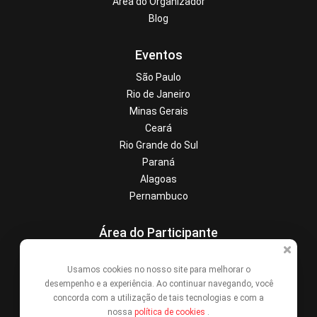
Área do Organizador
Blog
Eventos
São Paulo
Rio de Janeiro
Minas Gerais
Ceará
Rio Grande do Sul
Paraná
Alagoas
Pernambuco
Área do Participante
Central de Ajuda
Usamos cookies no nosso site para melhorar o
Denunciar este evento
desempenho e a experiência. Ao continuar navegando, você
Contato
concorda com a utilização de tais tecnologias e com a
nossa
política de cookies
.