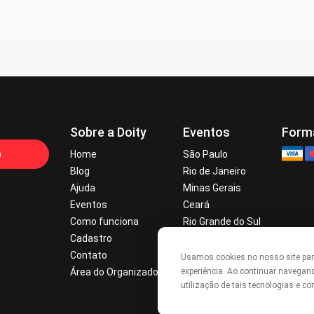
Sobre a Doity
Eventos
Form
a
Home
São Paulo
Blog
Rio de Janeiro
Ajuda
Minas Gerais
Eventos
Ceará
Como funciona
Rio Grande do Sul
Cadastro
Paraná
Contato
Alagoas
Usamos cookies no nosso site pa
Área do Organizador
Pernambuco
experiência. Ao continuar navegan
utilização de tais tecnologias e 