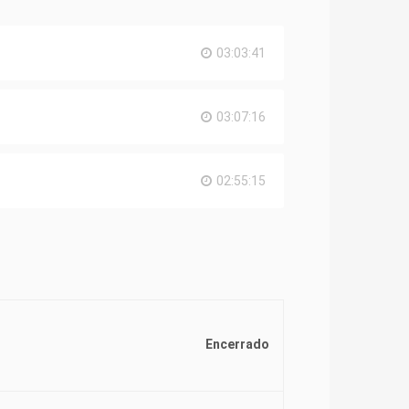
03:03:41
03:07:16
02:55:15
Encerrado