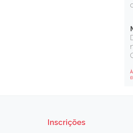
À
(
Inscrições