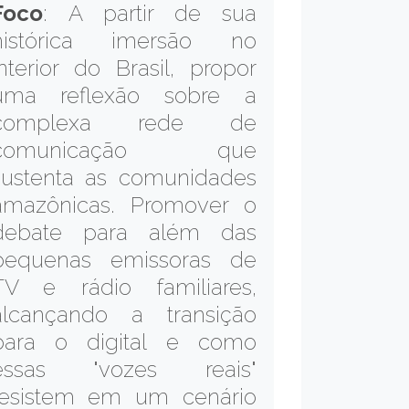
Foco
: A partir de sua
histórica imersão no
interior do Brasil, propor
uma reflexão sobre a
complexa rede de
comunicação que
sustenta as comunidades
amazônicas. Promover o
debate para além das
pequenas emissoras de
TV e rádio familiares,
alcançando a transição
para o digital e como
essas "vozes reais"
resistem em um cenário