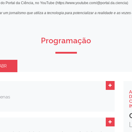
Programação
ABR
A
D
genas
C
I