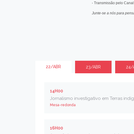
22/ABR
23/ABR
24/
14H00
Jornalismo investigativo em Terras indí
Mesa-redonda
16H00