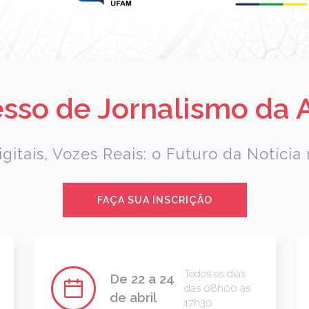
sso de Jornalismo da
igitais, Vozes Reais: o Futuro da Notíci
FAÇA SUA INSCRIÇÃO
Todos os dias
De 22 a 24
das 08h00 às
de abril
17h30