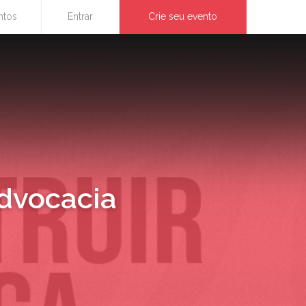
ntos
Entrar
Crie seu evento
advocacia