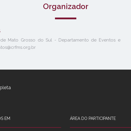
Organizador
S
 de Mato Grosso do Sul - Departamento de Eventos e
tos@crfms.org.br
pleta
S EM
ÁREA DO PARTICIPANTE