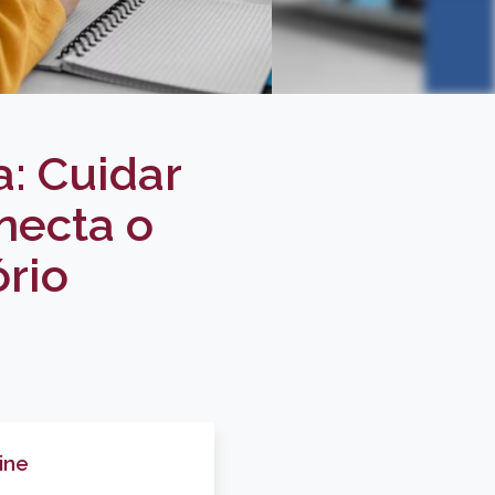
: Cuidar
necta o
rio
ine