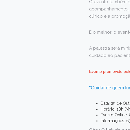
O evento também bu
acompanhamento, a
clínico e a promoç
E o melhor: o even
A palestra será min
cuidado ao pacient
Evento promovido pel
"Cuidar de quem fum
Data: 29 de Out
Horário: 18h (M
Evento Online:
Informações: 6
Obs.:
O link do cur