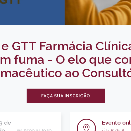
e GTT Farmácia Clínica
m fuma - O elo que co
rmacêutico ao Consultó
FAÇA SUA INSCRIÇÃO
9 de
Evento onl
Clique aqui
de
Das 18:00 às 19:30