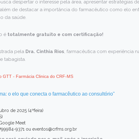
sca despertar o interesse pela área, apresentar estratégias 
lém de destacar a importância do farmacêutico como elo ent
ão da saúde.
to é
totalmente gratuito e com certificação!
istrada pela
Dra. Cinthia Rios
, farmacêutica com experiência na
e tabagista.
o GTT - Farmácia Clinica do CRF-MS
a: o elo que conecta o farmacêutico ao consultório
"
ubro de 2025 (4ªfeira)
S)
 Google Meet
799984-9371 ou eventos@crfms.org.br
so será enviado por e-mail após a inscrição.