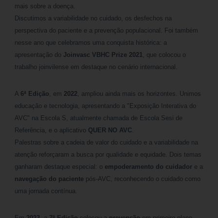
mais sobre a doença.
Discutimos a variabilidade no cuidado, os desfechos na
perspectiva do paciente e a prevenção populacional. Foi também
nesse ano que celebramos uma conquista histórica: a
apresentação do
Joinvasc VBHC Prize 2021
, que colocou o
trabalho joinvilense em destaque no cenário internacional.
A
6ª Edição
, em
2022
, ampliou ainda mais os horizontes. Unimos
educação e tecnologia, apresentando a "Exposição Interativa do
AVC" na Escola S, atualmente chamada de Escola Sesi de
Referência, e o aplicativo
QUER NO AVC
.
Palestras sobre a cadeia de valor do cuidado e a variabilidade na
atenção reforçaram a busca por qualidade e equidade. Dois temas
ganharam destaque especial: o
empoderamento do cuidador
e a
navegação do paciente
pós-AVC, reconhecendo o cuidado como
uma jornada contínua.
Em
2023
, a
7ª Edição
colocou a
prevenção
em primeiro plano,