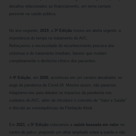
desafios relacionados ao financiamento, um tema sempre
presente na saúde pública.
No ano seguinte,
2019
, a
3ª Edição
trouxe um alerta urgente: a
importância do tempo no tratamento do AVC.
Reforçamos a necessidade do reconhecimento precoce dos
sintomas e do tratamento imediato, fatores que mudam
completamente o desfecho clínico dos pacientes.
A
4ª Edição
, em
2020
, aconteceu em um cenário desafiador, no
auge da pandemia de Covid-19. Mesmo assim, não paramos.
Adaptamo-nos para debater os impactos da pandemia nos
cuidados do AVC, além de introduzir o conceito de "Valor e Saúde"
e discutir as consequências da Fibrilação Atrial.
Em
2021
, a
5ª Edição
colocamos a
saúde baseada em valor
no
centro do palco, propondo um olhar ampliado sobre a saúde e não