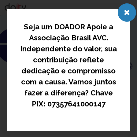
Togg
navig
Seja um DOADOR Apoie a
Associação Brasil AVC.
Independente do valor, sua
contribuição reflete
dedicação e compromisso
com a causa. Vamos juntos
fazer a diferença? Chave
X Fórum do AVC
PIX: 07357641000147
FAÇA SUA INSCRIÇÃO