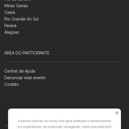
Minas Gerais
Ceará
Rio Grande do Sul
Paraná
Alagoas
ÁREA DO PARTICIPANTE
Central de Ajuda
Denunciar este evento
Contato
Usamos cookies no nosso site para melhorar o desempenho
RUA JOSÉ PONTES DE MAGALHÃES, 70
JATIÚCA, MACEIÓ - AL
e a experiência. Ao continuar navegando, você concorda com