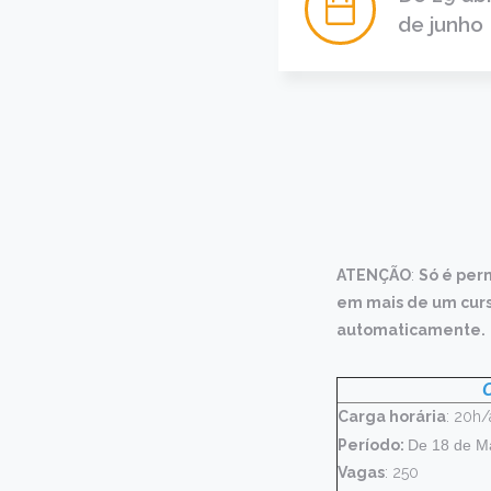
de junho
ATENÇÃO
:
Só é perm
em mais de um curs
automaticamente.
C
Carga horária
: 20h/
Período:
De 18 de Ma
Vagas
: 250