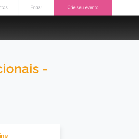
ntos
Entrar
Crie seu evento
ionais -
ine