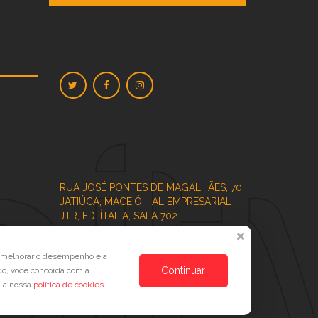
RUA JOSÉ PONTES DE MAGALHÃES, 70
JATIÚCA, MACEIÓ - AL
EMPRESARIAL
JTR, ED. ÍTALIA, SALA 702
a melhorar o desempenho e a
Continuar
do, você concorda com a
Veja no Mapa
m a nossa
política de cookies
.