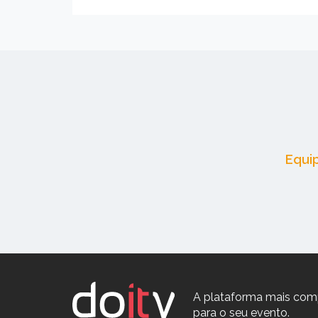
Equi
A plataforma mais com
para o seu evento.