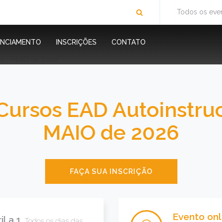
Todos os eve
ENCIAMENTO
INSCRIÇÕES
CONTATO
ursos EAD Autoinstruc
MAIO de 2026
FAÇA SUA INSCRIÇÃO
Evento onl
l a 1
Todos os dias das