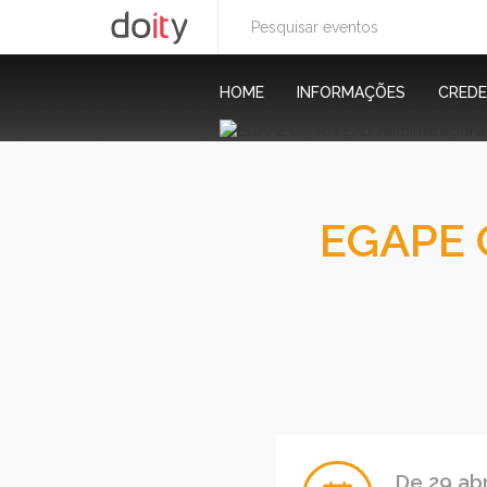
HOME
INFORMAÇÕES
CRED
EGAPE C
De 29 abri