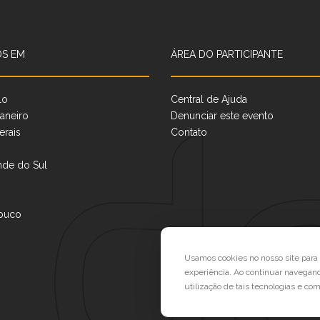
S EM
ÁREA DO PARTICIPANTE
lo
Central de Ajuda
aneiro
Denunciar este evento
erais
Contato
nde do Sul
buco
Usamos cookies no nosso site par
experiência. Ao continuar navegan
utilização de tais tecnologias e co