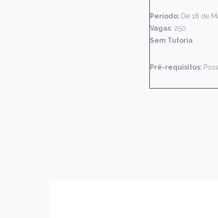
Período:
De 18 de M
Vagas
: 250
Sem Tutoria
Pré-requisitos:
Poss