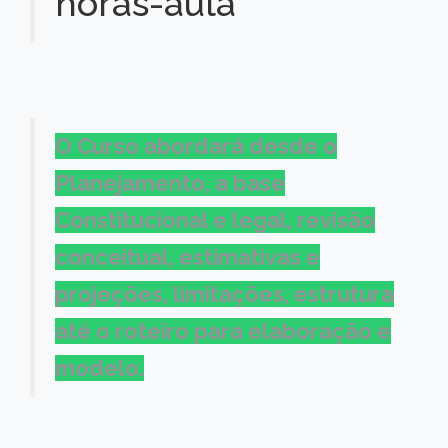
horas-aula
O Curso abordará desde o
Planejamento, a base
Constitucional e legal, revisão
conceitual, estimativas e
projeções, limitações, estrutura
até o roteiro para elaboração e
modelo.