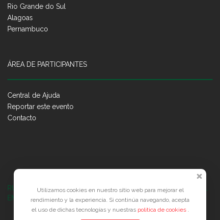
Rio Grande do Sul
Alagoas
Pernambuco
ÁREA DE PARTICIPANTES
Central de Ajuda
Reportar este evento
Contacto
RUA JOSÉ PONTES DE MAGALHÃES, 70
JATIÚCA, MACEIÓ - AL
Utilizamos cookies en nuestro sitio web para mejorar el
EMPRESARIAL JTR, ED. ÍTALIA, SALA 702
rendimiento y la experiencia. Si continúa navegando, acepta
el uso de dichas tecnologías y nuestras
politica de cookies
.