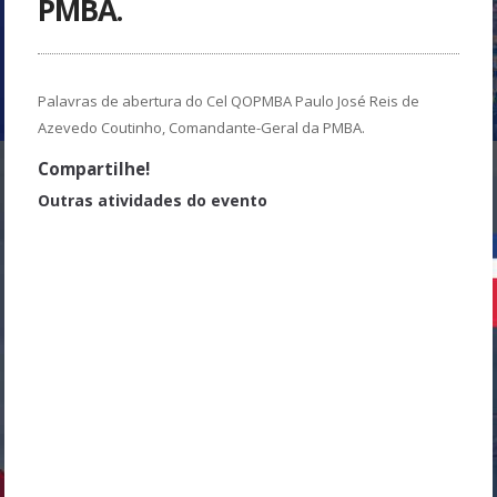
PMBA.
Palavras de abertura do Cel QOPMBA Paulo José Reis de
Azevedo Coutinho, Comandante-Geral da PMBA.
Compartilhe!
Outras atividades do evento
Operações Policiais Paraquedistas - Ten Cel PMBA Wolney
Anderson Santos de Almeida - Comandante do GRAER/PMBA e Maj
PMBA Fabio Boaventura Borges - Comandante do BOPE/PMBA
Panorama da Segurança de Voo nas Unidades Aéreas Públicas -
Brigadeiro do Ar Marcelo Moreno - Chefe do CENIPA
PR-BGF - Um acidente na Amazônia - Estudo de Caso - Ten Cel
PMDF RR Josilei Albino Gonçalves de Freitas
Gerenciamento de Crises no Novo Cangaço - Cel PMTO Barbosa -
Comandante-Geral da PMTO e Ten Cel PMMT - Ernesto Xavier de
Lima Junior - Chefe do CIOPAER/MT