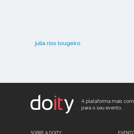
julia rios tougeiro
A plataforma mais com
para o seu evento.
SOBRE A DOITY
EVENTO