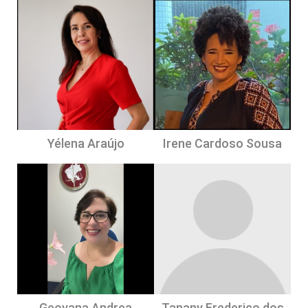
Justiça e Coordenador do CAO Cidadania
Evento Certificado
Realização
: ESMP/48ª PJ Criminal/ Núcleo de Apoio à
Mulher MPPE/Projeto Apoio Legal.
Yélena Araújo
Irene Cardoso Sousa
Geovana Andrea
Tanany Frederico dos