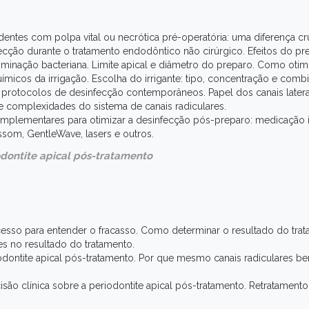
entes com polpa vital ou necrótica pré-operatória: uma diferença cru
ecção durante o tratamento endodôntico não cirúrgico. Efeitos do p
minação bacteriana. Limite apical e diâmetro do preparo. Como otimi
micos da irrigação. Escolha do irrigante: tipo, concentração e comb
 protocolos de desinfecção contemporâneos. Papel dos canais laterai
 e complexidades do sistema de canais radiculares.
plementares para otimizar a desinfecção pós-preparo: medicação in
assom, GentleWave, lasers e outros.
iodontite apical pós-tratamento
cesso para entender o fracasso. Como determinar o resultado do tra
res no resultado do tratamento.
odontite apical pós-tratamento. Por que mesmo canais radiculares 
ão clínica sobre a periodontite apical pós-tratamento. Retratamento 