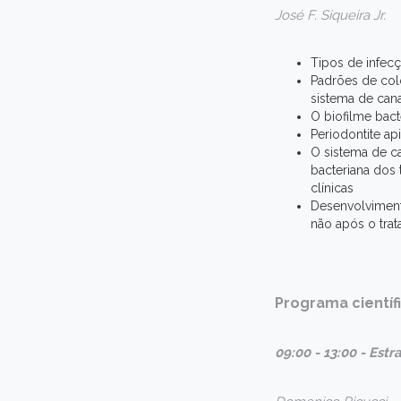
José F. Siqueira Jr.
Tipos de infecç
Padrões de colo
sistema de cana
O biofilme bac
Periodontite a
O sistema de ca
bacteriana dos 
clínicas
Desenvolvimento
não após o tra
Programa científi
09:00 - 13:00 - Est