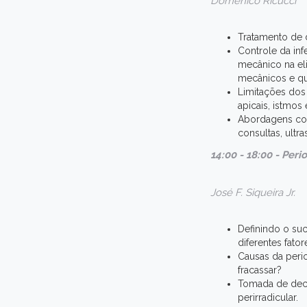
Domenico Ricucci
Tratamento de d
Controle da inf
mecânico na eli
mecânicos e quí
Limitações dos
apicais, istmos
Abordagens com
consultas, ultr
14:00 - 18:00 - Per
José F. Siqueira Jr.
Definindo o su
diferentes fato
Causas da peri
fracassar?
Tomada de decis
perirradicular.