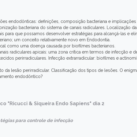
ões endodônticas: definições, composição bacteriana e implicações c
nização bacteriana do sistema de canais radiculares. Localização da
is para que possamos desenvolver estratégias para alcançá-las e eli
teriano; um conceito relativamente novo em Endodontia.
pical como uma doença causada por biofilmes bacterianos.
nais radiculares apicais: uma zona crítica em termos de infecção e d
tecidos perirradiculares. Infecção extrarradicular: biofilmes e actino
 da lesão perirradicular. Classificação dos tipos de lesões. O enigm
tamento endodôntico?
co "Ricucci & Siqueira Endo Sapiens" dia 2
ratégias para controle de infecção