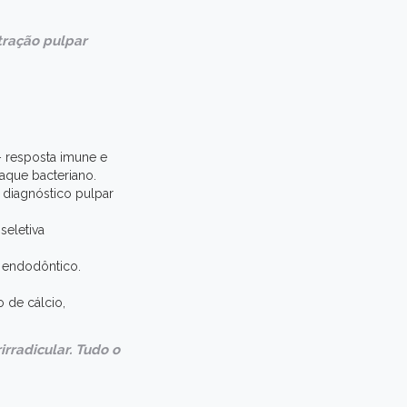
tração pulpar
 resposta imune e
taque bacteriano.
o diagnóstico pulpar
seletiva
o endodôntico.
 de cálcio,
irradicular. Tudo o