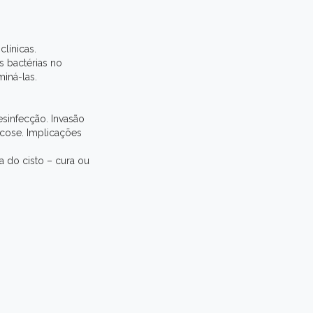
línicas.
s bactérias no
miná-las.
esinfecção. Invasão
micose. Implicações
a do cisto – cura ou