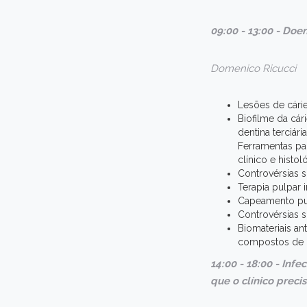
09:00 - 13:00 - Do
Domenico Ricucci
Lesões de cári
Biofilme da cár
dentina terciár
Ferramentas par
clínico e histol
Controvérsias s
Terapia pulpar
Capeamento pulp
Controvérsias 
Biomateriais an
compostos de M
14:00 - 18:00 - Inf
que o clínico preci