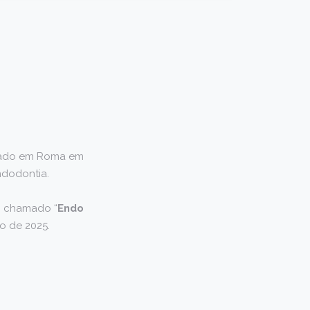
ndado em Roma em
ndodontia.
o chamado “
Endo
io de 2025.