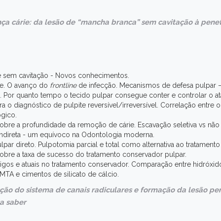
ença cárie: da lesão de “mancha branca” sem cavitação à pene
e sem cavitação - Novos conhecimentos.
ie. O avanço do
frontline
de infecção. Mecanismos de defesa pulpar –
ia. Por quanto tempo o tecido pulpar consegue conter e controlar o a
a o diagnóstico de pulpite reversível/irreversível. Correlação entre 
ógico.
obre a profundidade da remoção de cárie. Escavação seletiva vs não 
 indireta - um equívoco na Odontologia moderna.
ar direto. Pulpotomia parcial e total como alternativa ao tratament
sobre a taxa de sucesso do tratamento conservador pulpar.
tigos e atuais no tratamento conservador. Comparação entre hidróxido
TA e cimentos de silicato de cálcio.
ecção do sistema de canais radiculares e formação da lesão per
sa saber