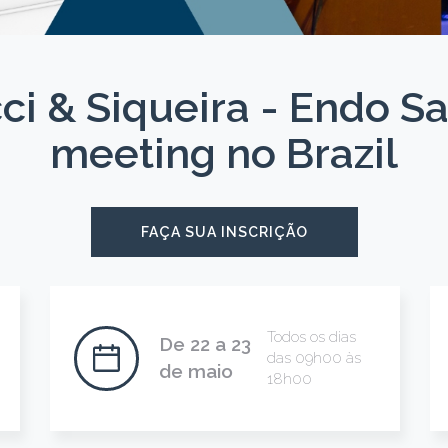
ci & Siqueira - Endo S
meeting no Brazil
FAÇA SUA INSCRIÇÃO
Todos os dias
De 22 a 23
das 09h00 às
de maio
18h00