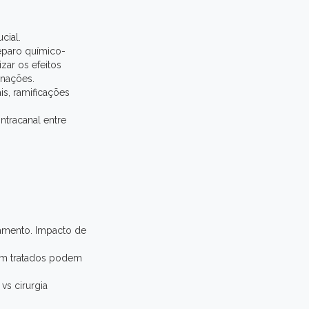
cial.
reparo químico-
zar os efeitos
inações.
s, ramificações
tracanal entre
tamento. Impacto de
bem tratados podem
vs cirurgia