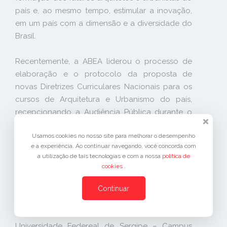
país e, ao mesmo tempo, estimular a inovação,
em um país com a dimensão e a diversidade do
Brasil.
Recentemente, a ABEA liderou o processo de
elaboração e o protocolo da proposta de
novas Diretrizes Curriculares Nacionais para os
cursos de Arquitetura e Urbanismo do país,
recepcionando a Audiência Pública durante o
CONABEA 2023, no Rio de Janeiro. Esse
Usamos cookies no nosso site para melhorar o desempenho
documento foi revisado e modificado a pedido
e a experiência. Ao continuar navegando, você concorda com
do MEC, e foi publicado na Resolução CNE/CES
a utilização de tais tecnologias e com a nossa
política de
nº 1 de 11 de julho de 2025, as DCN 2025,
cookies
.
disponíveis em https://link.abea.org.br/dcn2025
(PDF).
Continuar
Universidade Federeal de Sergipe – Campus