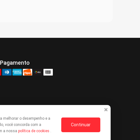
 Pagamento
ra melhorar o desempenho e a
Continuar
do, você concorda com a
com a nossa
política de cookies
.