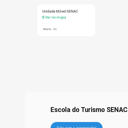
Unidade Móvel SENAC
Ver no mapa
.
, Murici - AL
Escola do Turismo SENAC
Fale com o organizador