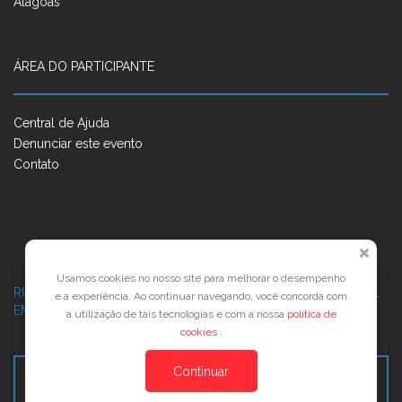
Alagoas
ÁREA DO PARTICIPANTE
Central de Ajuda
Denunciar este evento
Contato
Usamos cookies no nosso site para melhorar o desempenho
RUA JOSÉ PONTES DE MAGALHÃES, 70
JATIÚCA, MACEIÓ - AL
e a experiência. Ao continuar navegando, você concorda com
EMPRESARIAL JTR, ED. ÍTALIA, SALA 702
a utilização de tais tecnologias e com a nossa
política de
cookies
.
Continuar
Veja no Mapa