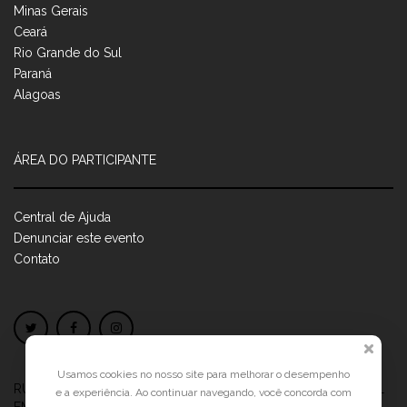
Minas Gerais
Ceará
Rio Grande do Sul
Paraná
Alagoas
ÁREA DO PARTICIPANTE
Central de Ajuda
Denunciar este evento
Contato
Usamos cookies no nosso site para melhorar o desempenho
RUA JOSÉ PONTES DE MAGALHÃES, 70
JATIÚCA, MACEIÓ - AL
e a experiência. Ao continuar navegando, você concorda com