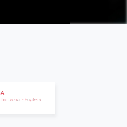
BA
nha Leonor - Pupileira