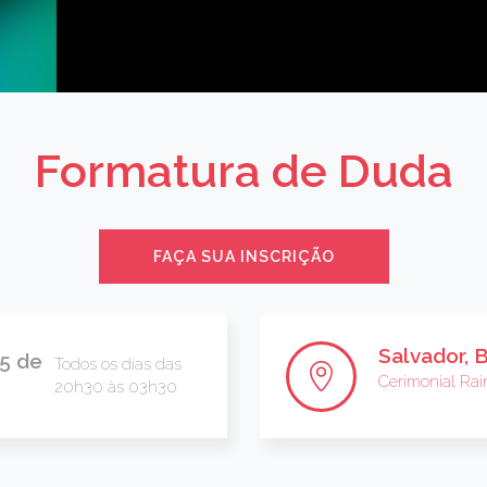
Formatura de Duda
FAÇA SUA INSCRIÇÃO
Salvador, 
25 de
Todos os dias das
Cerimonial Rai
20h30 às 03h30