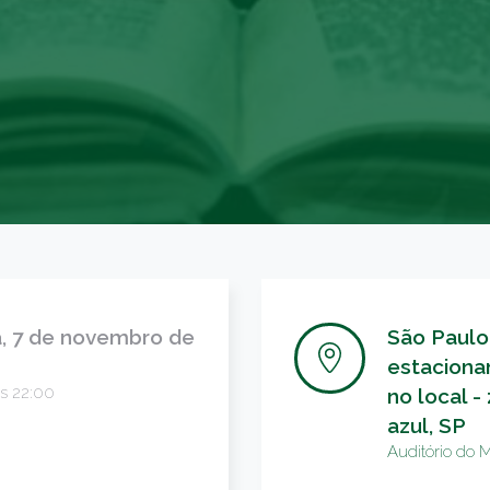
, 7 de novembro de
São Paulo
estacion
s 22:00
no local -
azul, SP
Auditório do 