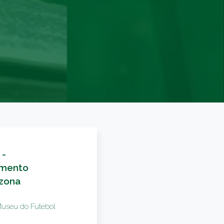
 -
amento
 zona
Museu do Futebol