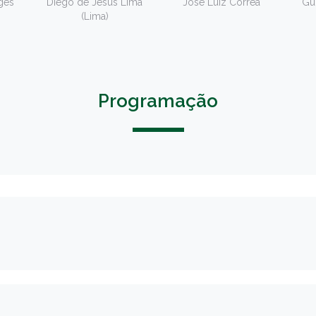
ges
Diego de Jesus Lima
José Luiz Correa
Gu
(Lima)
Programação