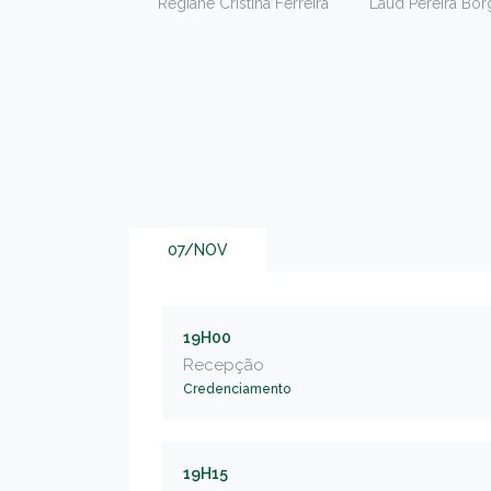
Regiane Cristina Ferreira
Laud Pereira Bor
07/NOV
19H00
Recepção
Credenciamento
19H15