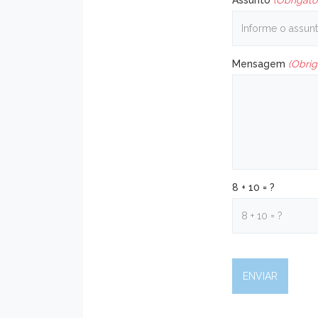
Assunto
(Obrigató
Mensagem
(Obrig
8 + 10 = ?