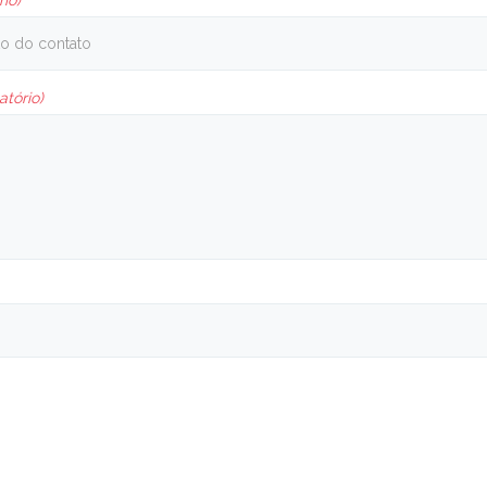
rio)
atório)