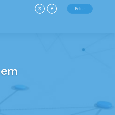
Entrar
a em