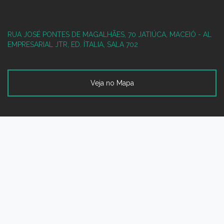
RUA JOSÉ PONTES DE MAGALHÃES, 70
JATIÚCA, MACEIÓ - AL
EMPRESARIAL JTR, ED. ÍTALIA, SALA 702
Veja no Mapa