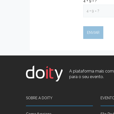
4 + 9 = ?
A plataforma mais com
para o seu evento.
SOBRE A DOITY
EVENTO
Como funciona
São Pau