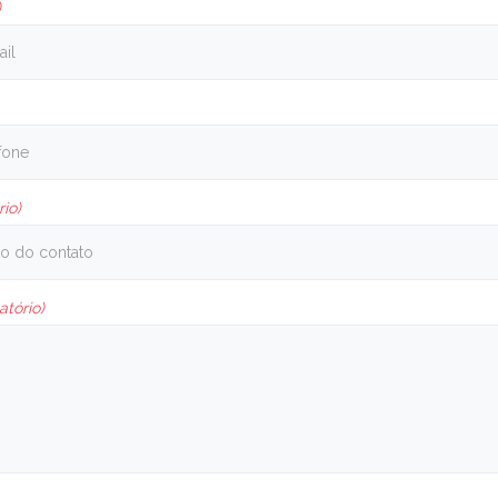
)
rio)
atório)