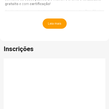
gratuito
e com
certificação
!
A palestra será ministrada pelas cromoterapeutas
Dra. Mariza
da Silva Rodrigues
e
Dra. Jennifer Nelly Leandro Pereira
Moreira.
Leia mais
Evento promovido pelo Grupo Técnico de Trabalho - PICS do
CRF-MS
Palestra "Cromoterapia: como as cores moldam nosso bem-
estar"
Inscrições
Cidade: Campo Grande - MS
Dia: 07 de Outubro de 2025 (3ª feira)
Horário: 18h (horário do Mato Grosso do Sul)
Evento Online
Informações: 67 99844-9371 ou eventos@crfms.org.br.
Obs.:
O link do curso será enviado por e-mail após a
inscrição.
Público-alvo: Farmacêuticos, gestores de saúde e equipe,
acadêmicos, docentes. Haverá certificado de participação. Ao
preencher a inscrição, você concorda com os artigos da Lei
Geral de Proteção de Dados, pois vamos divulgar o evento em
fotos e textos.