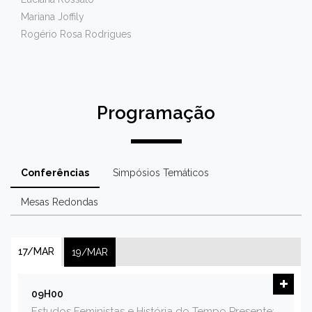
Mariana Joffily
Rogério Rosa Rodrigues
Programação
Conferências
Simpósios Temáticos
Mesas Redondas
17/MAR
19/MAR
09H00
Estudos Feministas e História do Tempo Presente: