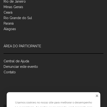
Rio de Janeiro
Minas Gerais
Ceará
Rio Grande do Sul
Paraná
Alagoas
ÁREA DO PARTICIPANTE
Central de Ajuda
Denunciar este evento
Contato
Usamos cookies no nosso site para melhorar o desempenho
RUA JOSÉ PONTES DE MAGALHÃES, 70
JATIÚCA, MACEIÓ - AL