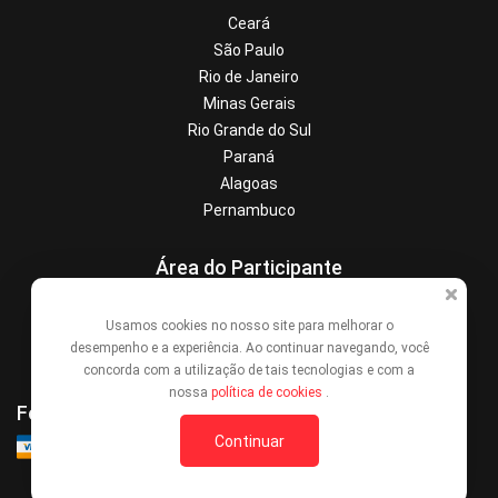
Ceará
São Paulo
Rio de Janeiro
Minas Gerais
Rio Grande do Sul
Paraná
Alagoas
Pernambuco
Área do Participante
Central de Ajuda
Usamos cookies no nosso site para melhorar o
Denunciar este evento
desempenho e a experiência. Ao continuar navegando, você
Contato
concorda com a utilização de tais tecnologias e com a
nossa
política de cookies
.
Formas de Pagamento
Continuar