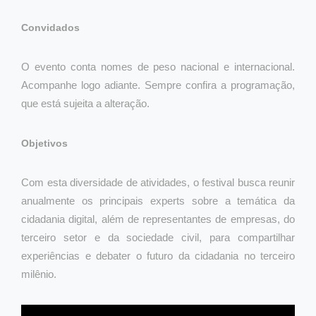
Convidados
O evento conta nomes de peso nacional e internacional.
Ac
ompanhe logo adiante.
Sempre confira a programação,
que está sujeita a alteração.
Objetivos
Com esta diversidade de atividades, o festival busca reunir
anualmente os principais experts sobre a temática da
cidadania digital, além de representantes de empresas, do
terceiro setor e da sociedade civil, para compartilhar
experiências e debater o futuro da cidadania no terceiro
milênio.