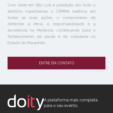
Com sede em São Luís e jurisdição em todo o
território maranhense, o CRMMA reafirma, em
todas as suas ações, o compromisso de
defender a ética, a responsabilidade e a
excelência na Medicina, contribuindo para o
fortalecimento da saúde e da cidadania no
Estado do Maranhão.
ENTRE EM CONTATO
A plataforma mais completa
para o seu evento.