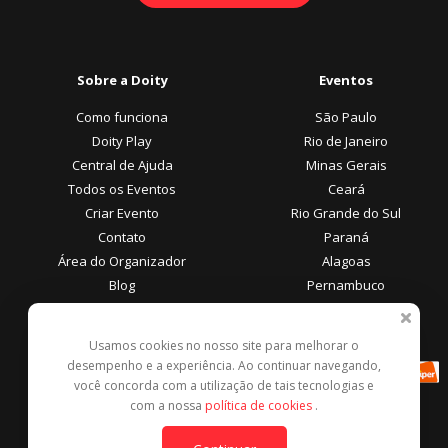
Sobre a Doity
Eventos
Como funciona
São Paulo
Doity Play
Rio de Janeiro
Central de Ajuda
Minas Gerais
Todos os Eventos
Ceará
Criar Evento
Rio Grande do Sul
Contato
Paraná
Área do Organizador
Alagoas
Blog
Pernambuco
Área do Participante
Formas de Pagamento
Usamos cookies no nosso site para melhorar o
desempenho e a experiência. Ao continuar navegando,
Central de Ajuda
você concorda com a utilização de tais tecnologias e
Denunciar este evento
com a nossa
política de cookies
.
Contato