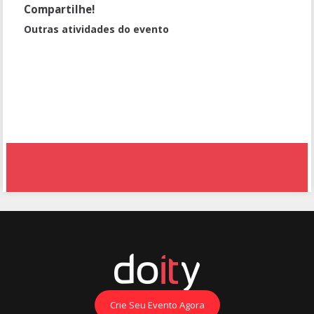
Compartilhe!
Outras atividades do evento
Formação antirracista
Palestra Magna
Atuação profissional antirracista
Estratégias Coletivas para Superação das Desigualdades Raciais
Crie Seu Evento Agora