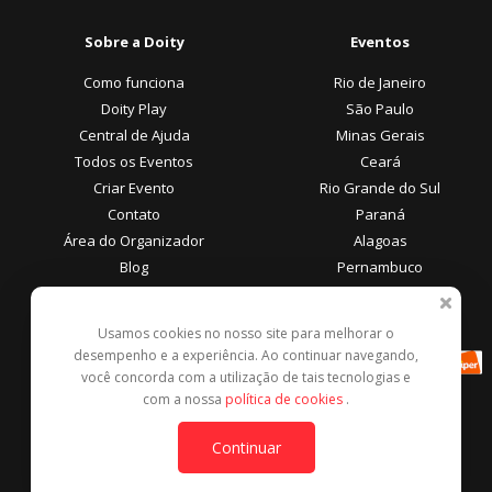
Sobre a Doity
Eventos
Como funciona
Rio de Janeiro
Doity Play
São Paulo
Central de Ajuda
Minas Gerais
Todos os Eventos
Ceará
Criar Evento
Rio Grande do Sul
Contato
Paraná
Área do Organizador
Alagoas
Blog
Pernambuco
Área do Participante
Formas de Pagamento
Usamos cookies no nosso site para melhorar o
desempenho e a experiência. Ao continuar navegando,
Central de Ajuda
você concorda com a utilização de tais tecnologias e
Denunciar este evento
com a nossa
política de cookies
.
Contato
Continuar