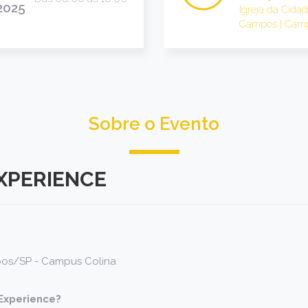
2025
Igreja da Cida
Campos | Camp
Sobre o Evento
XPERIENCE
os/SP - Campus Colina
Experience?