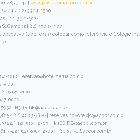
800-285-3047 |
www.passaromarron.com.b
r
21 6444 / (12) 3904-2500
 | (12) 3921-9122
m SJCampos | (12) 4009-4300
 aplicativo (Uber e 99) colocar como referência o Colégio Insp
nto.
3941-1010 | reservas@hotelmarua.com.br
5-5500
 (12)3131-4100
3947-0000
39-5950 | H3118-RE@accor.com.br
-7815/ (12) 4009-7800 | reservas.novotelsjc@accor.com.br
1-3522/ (12) 3904-2300 | H5168-RE@accor.com.br
99261-3522/ (12) 3904-2300 | H6035-RE@accor.com.br