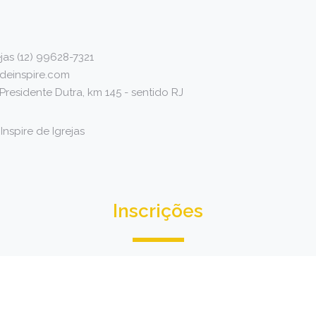
jas (12) 99628-7321
deinspire.com
residente Dutra, km 145 - sentido RJ
nspire de Igrejas
Inscrições